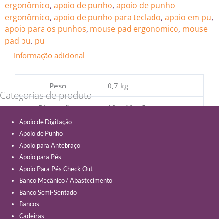
ergonômico
,
apoio de punho
,
apoio de punho
ergonômico
,
apoio de punho para teclado
,
apoio em pu
,
apoio para os punhos
,
mouse pad ergonomico
,
mouse
pad pu
,
pu
Informação adicional
Peso
0,7 kg
Categorias de produto
Dimensões
19 × 18 × 5 cm
Apoio de Digitação
Apoio de Punho
Apoio para Antebraço
Apoio para Pés
Apoio Para Pés Check Out
Banco Mecânico / Abastecimento
Banco Semi-Sentado
Bancos
Cadeiras