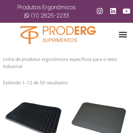
Ir
Produtos Ergonômicos
para
(11) 2625-2233
o
conteúdo
LINHA
LINHA 
Linha de produtos ergonômicos específicos para o setor
Industrial
Classificado
Exibindo 1–12 de 50 resultados
por
preço:
baixo
para
alto