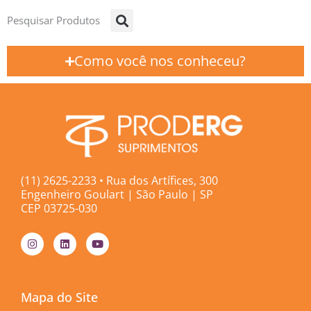
Pesquisar Produtos
Como você nos conheceu?
(11) 2625-2233 • Rua dos Artífices, 300
Engenheiro Goulart | São Paulo | SP
CEP 03725-030
I
L
Y
n
i
o
s
n
u
t
k
t
a
e
u
g
d
b
Mapa do Site
r
i
e
a
n