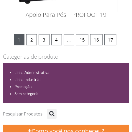
Apoio Para Pés | PROFOOT 19
1
2
3
4
…
15
16
17
Categorias de produto
Linha Administrativa
Linha Industrial
Promoção
Sem categoria
Pesquisar Produtos
Como você nos conheceu?