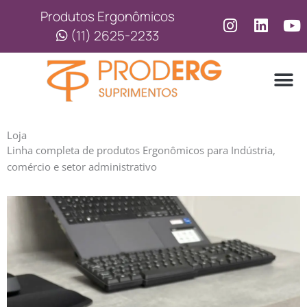
Ir
Produtos Ergonômicos
para
(11) 2625-2233
o
conteúdo
LINHA
LINHA 
Loja
Linha completa de produtos Ergonômicos para Indústria,
comércio e setor administrativo