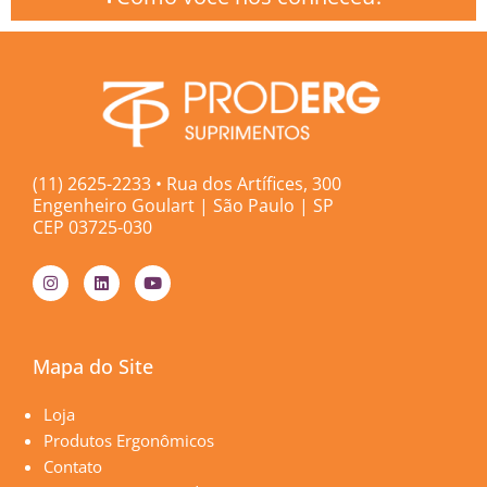
(11) 2625-2233 • Rua dos Artífices, 300
Engenheiro Goulart | São Paulo | SP
CEP 03725-030
I
L
Y
n
i
o
s
n
u
t
k
t
a
e
u
g
d
b
Mapa do Site
r
i
e
a
n
m
Páginas
Loja
Produtos Ergonômicos
Contato