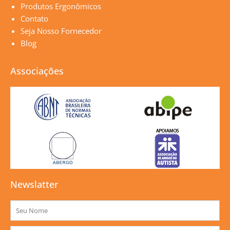
Produtos Ergonômicos
Contato
Seja Nosso Fornecedor
Blog
Associações
Newslatter
Nome