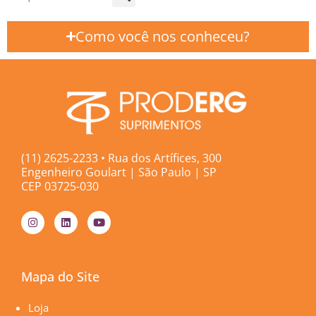
Como você nos conheceu?
(11) 2625-2233 • Rua dos Artífices, 300
Engenheiro Goulart | São Paulo | SP
CEP 03725-030
I
L
Y
n
i
o
s
n
u
t
k
t
a
e
u
g
d
b
Mapa do Site
r
i
e
a
n
m
Páginas
Loja