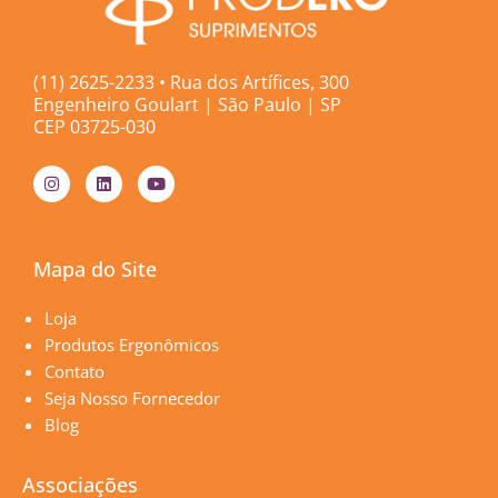
(11) 2625-2233 • Rua dos Artífices, 300
Engenheiro Goulart | São Paulo | SP
CEP 03725-030
I
L
Y
n
i
o
s
n
u
t
k
t
a
e
u
g
d
b
Mapa do Site
r
i
e
a
n
m
Páginas
Loja
Produtos Ergonômicos
Contato
Seja Nosso Fornecedor
Blog
Associações