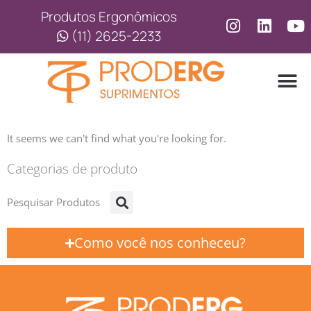
Ir
Produtos Ergonômicos
para
(11) 2625-2233
o
conteúdo
LINHA
LINHA 
It seems we can't find what you're looking for.
Categorias de produto
Pesquisar Produtos
Como você nos conheceu?