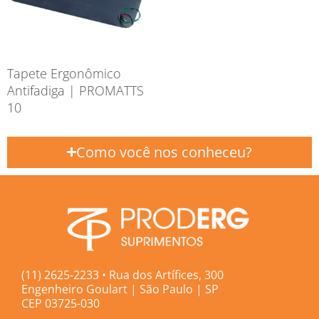
Tapete Ergonômico
Antifadiga | PROMATTS
10
Como você nos conheceu?
(11) 2625-2233 • Rua dos Artífices, 300
Engenheiro Goulart | São Paulo | SP
CEP 03725-030