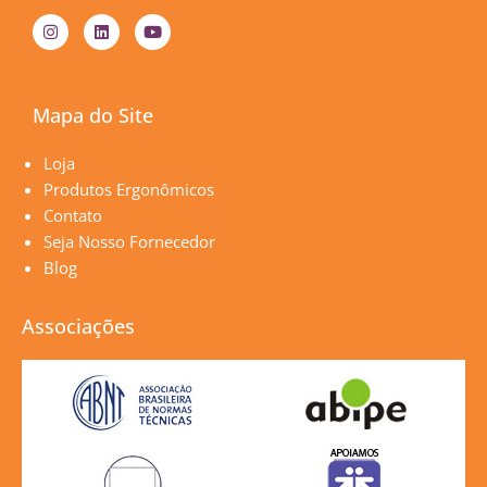
I
L
Y
n
i
o
s
n
u
t
k
t
a
e
u
g
d
b
Mapa do Site
r
i
e
a
n
m
Páginas
Loja
Produtos Ergonômicos
Contato
Seja Nosso Fornecedor
Blog
Associações