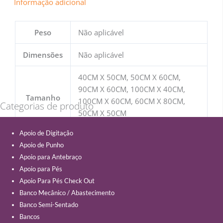
Informação adicional
Peso
Não aplicável
Dimensões
Não aplicável
40CM X 50CM, 50CM X 60CM,
90CM X 60CM, 100CM X 40CM,
Tamanho
100CM X 60CM, 60CM X 80CM,
Categorias de produto
50CM X 50CM
Apoio de Digitação
Apoio de Punho
Apoio para Antebraço
Apoio para Pés
Apoio Para Pés Check Out
Banco Mecânico / Abastecimento
Banco Semi-Sentado
Bancos