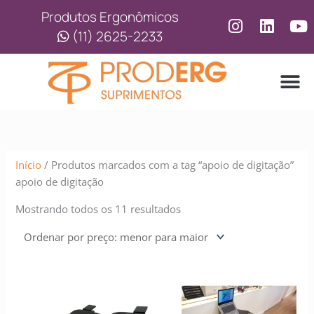
Ir
Classificado
Produtos Ergonômicos
para
por
(11) 2625-2233
o
preço:
conteúdo
baixo
para
alto
LINHA
LINHA 
Início
/ Produtos marcados com a tag “apoio de digitação”
apoio de digitação
Mostrando todos os 11 resultados