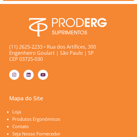
(11) 2625-2233 • Rua dos Artífices, 300
Engenheiro Goulart | São Paulo | SP
CEP 03725-030
I
L
Y
n
i
o
s
n
u
t
k
t
a
e
u
g
d
b
Mapa do Site
r
i
e
a
n
m
Páginas
Loja
Produtos Ergonômicos
Contato
Seja Nosso Fornecedor