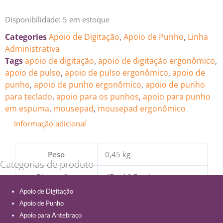
Disponibilidade:
5 em estoque
Categories
Apoio de Digitação
,
Apoio de Punho
,
Linha
Administrativa
Tags
apoio de digitação
,
apoio de digitação ergonômico
,
apoio de pulso
,
apoio de pulso ergonômico
,
apoio de
punho
,
apoio de punho ergonômico
,
apoio de punho
para teclado
,
apoio para os punhos
,
apoio para punho
em espuma
,
mousepad
,
mousepad ergonômico
Informação adicional
Peso
0,45 kg
Categorias de produto
Dimensões
47 × 16,5 × 4 cm
Apoio de Digitação
Apoio de Punho
Apoio para Antebraço