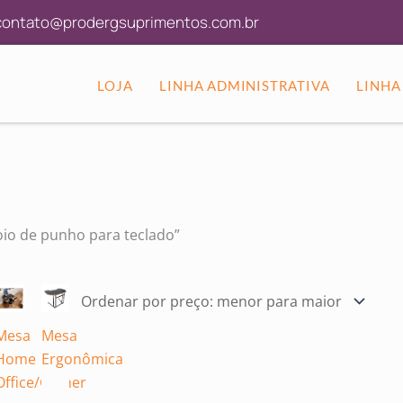
icado
ontato@prodergsuprimentos.com.br
LOJA
LINHA ADMINISTRATIVA
LINHA
io de punho para teclado”
Mesa
Mesa
Home
Ergonômica
aço
Office/Gamer