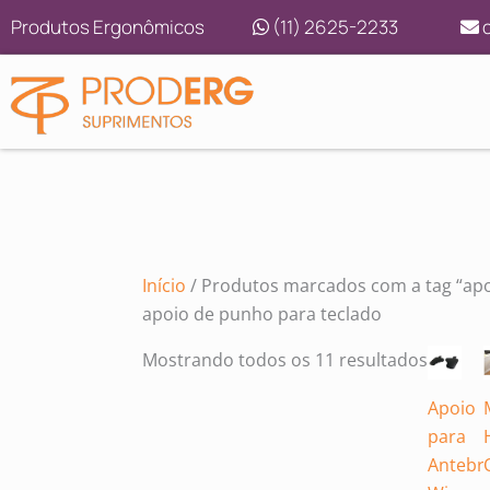
Ir
Classif
Produtos Ergonômicos
(11) 2625-2233
c
para
por
o
preço:
conteúdo
baixo
para
alto
Início
/ Produtos marcados com a tag “apo
apoio de punho para teclado
Mostrando todos os 11 resultados
Apoio
para
Antebr