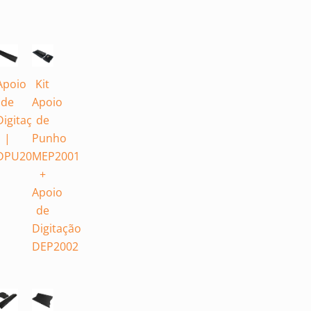
Apoio
Kit
de
Apoio
ão
Digitação
de
|
Punho
02
DPU2003
MEP2001
+
Apoio
de
Digitação
DEP2002