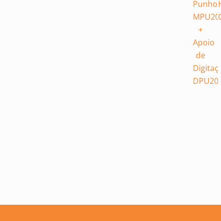
Punho
MPU20
+
Apoio
de
Digitaç
DPU20