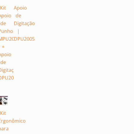
Kit
Apoio
Apoio
de
de
Digitação
Punho
|
03
MPU2002
DPU2005
+
Apoio
de
ão
Digitação
03
DPU2003
Kit
Ergonômico
para