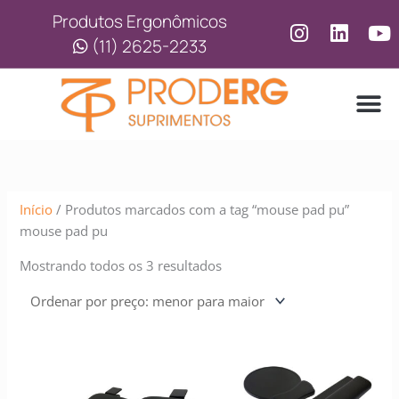
Ir
Classificado
Produtos Ergonômicos
para
por
(11) 2625-2233
o
preço:
conteúdo
baixo
para
alto
LINHA
LINHA 
Início
/ Produtos marcados com a tag “mouse pad pu”
mouse pad pu
Mostrando todos os 3 resultados