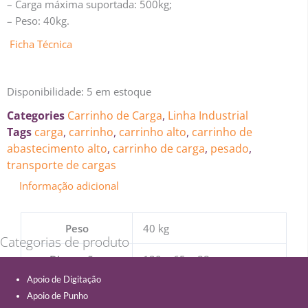
– Carga máxima suportada: 500kg;
– Peso: 40kg.
Ficha Técnica
Disponibilidade:
5 em estoque
Categories
Carrinho de Carga
,
Linha Industrial
Tags
carga
,
carrinho
,
carrinho alto
,
carrinho de
abastecimento alto
,
carrinho de carga
,
pesado
,
transporte de cargas
Informação adicional
Peso
40 kg
Categorias de produto
Dimensões
120 × 65 × 88 cm
Apoio de Digitação
Apoio de Punho