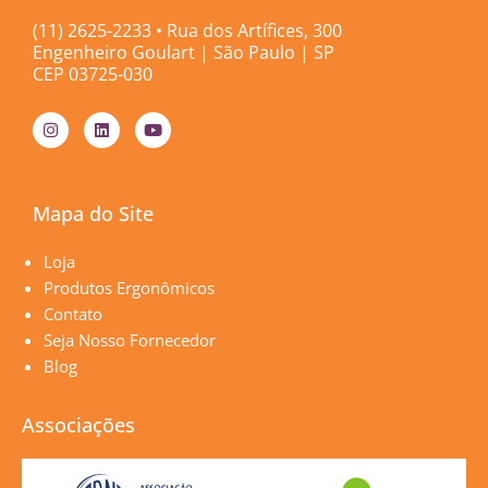
(11) 2625-2233 • Rua dos Artífices, 300
Engenheiro Goulart | São Paulo | SP
CEP 03725-030
I
L
Y
n
i
o
s
n
u
t
k
t
a
e
u
g
d
b
Mapa do Site
r
i
e
a
n
m
Páginas
Loja
Produtos Ergonômicos
Contato
Seja Nosso Fornecedor
Blog
Associações