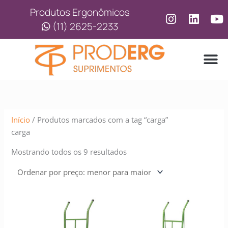
Ir
Classificado
Produtos Ergonômicos
para
por
(11) 2625-2233
o
preço:
conteúdo
baixo
para
alto
LINHA
LINHA 
Início
/ Produtos marcados com a tag “carga”
carga
Mostrando todos os 9 resultados