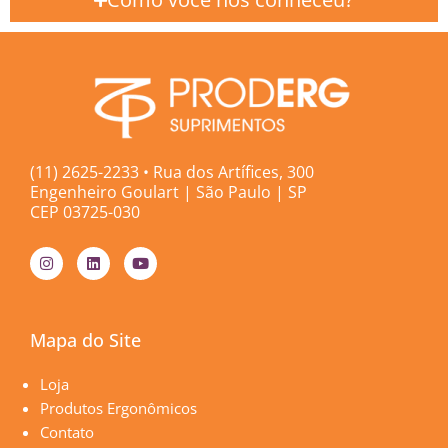
(11) 2625-2233 • Rua dos Artífices, 300
Engenheiro Goulart | São Paulo | SP
CEP 03725-030
I
L
Y
n
i
o
s
n
u
t
k
t
a
e
u
g
d
b
Mapa do Site
r
i
e
a
n
m
Páginas
Loja
Produtos Ergonômicos
Contato