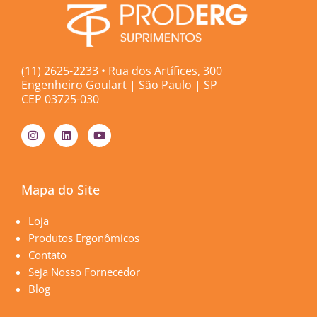
(11) 2625-2233 • Rua dos Artífices, 300
Engenheiro Goulart | São Paulo | SP
CEP 03725-030
I
L
Y
n
i
o
s
n
u
t
k
t
a
e
u
g
d
b
Mapa do Site
r
i
e
a
n
m
Páginas
Loja
Produtos Ergonômicos
Contato
Seja Nosso Fornecedor
Blog