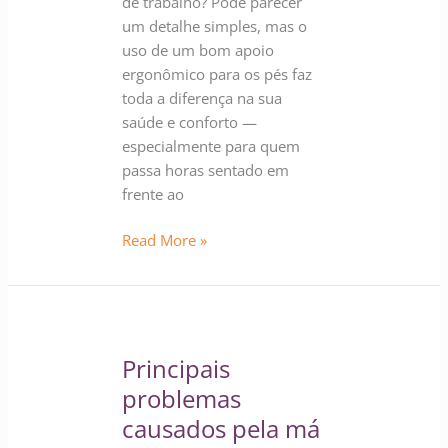
de trabalho? Pode parecer
um detalhe simples, mas o
uso de um bom apoio
ergonômico para os pés faz
toda a diferença na sua
saúde e conforto —
especialmente para quem
passa horas sentado em
frente ao
Read More »
Principais
problemas
Principais
causados
pela
problemas
má
causados pela má
postura