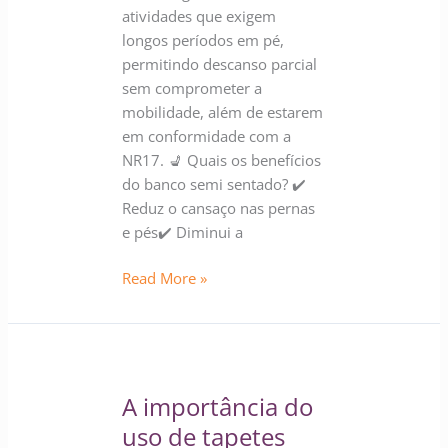
atividades que exigem
longos períodos em pé,
permitindo descanso parcial
sem comprometer a
mobilidade, além de estarem
em conformidade com a
NR17. 💺 Quais os benefícios
do banco semi sentado? ✔️
Reduz o cansaço nas pernas
e pés✔️ Diminui a
Read More »
A
importância
A importância do
do
uso
uso de tapetes