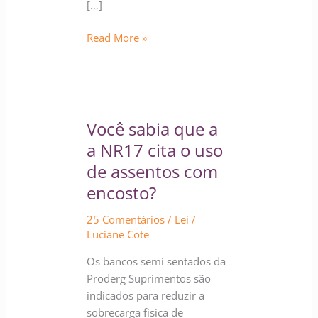
[…]
Read More »
Você
sabia
Você sabia que a
que
a
a NR17 cita o uso
a
de assentos com
NR17
encosto?
cita
o
25 Comentários
/
Lei
/
uso
Luciane Cote
de
Os bancos semi sentados da
assentos
Proderg Suprimentos são
com
indicados para reduzir a
encosto?
sobrecarga física de