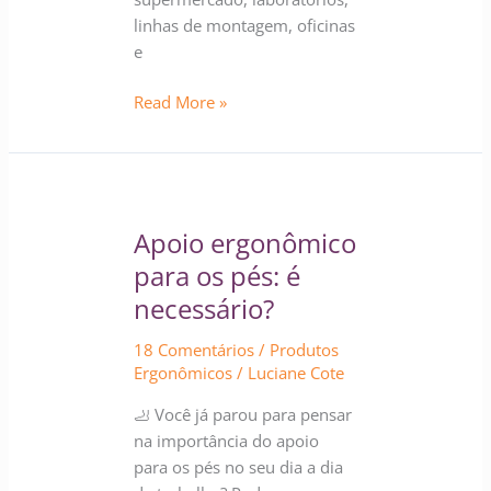
linhas de montagem, oficinas
e
Read More »
Apoio
ergonômico
Apoio ergonômico
para
os
para os pés: é
pés:
necessário?
é
necessário?
18 Comentários
/
Produtos
Ergonômicos
/
Luciane Cote
🦶 Você já parou para pensar
na importância do apoio
para os pés no seu dia a dia