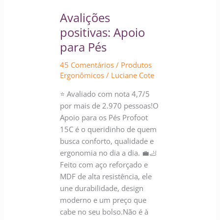
positivas:
Avalições
Apoio
para
positivas: Apoio
Pés
para Pés
45 Comentários
/
Produtos
Ergonômicos
/
Luciane Cote
⭐ Avaliado com nota 4,7/5
por mais de 2.970 pessoas!O
Apoio para os Pés Profoot
15C é o queridinho de quem
busca conforto, qualidade e
ergonomia no dia a dia. 💼🦶
Feito com aço reforçado e
MDF de alta resistência, ele
une durabilidade, design
moderno e um preço que
cabe no seu bolso.Não é à