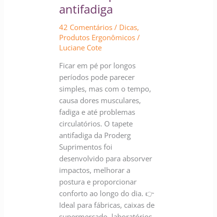
de
antifadiga
tapetes
antifadiga
42 Comentários
/
Dicas
,
Produtos Ergonômicos
/
Luciane Cote
Ficar em pé por longos
períodos pode parecer
simples, mas com o tempo,
causa dores musculares,
fadiga e até problemas
circulatórios. O tapete
antifadiga da Proderg
Suprimentos foi
desenvolvido para absorver
impactos, melhorar a
postura e proporcionar
conforto ao longo do dia. 👉
Ideal para fábricas, caixas de
supermercado, laboratórios,