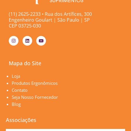
(11) 2625-2233 • Rua dos Artífices, 300
Engenheiro Goulart | São Paulo | SP
CEP 03725-030
I
L
Y
n
i
o
s
n
u
t
k
t
a
e
u
g
d
b
Mapa do Site
r
i
e
a
n
m
Páginas
Loja
Produtos Ergonômicos
Contato
Seja Nosso Fornecedor
Blog
Associações