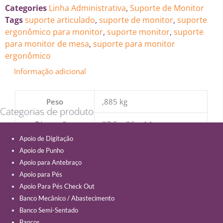
Categories
Linha Administrativa
,
Suporte de Monitor
Tags
suporte articulado
,
suporte de monitor
,
suporte
ergonômico para monitor
,
suporte monitor
,
suporte
para monitor de mesa
,
suporte para monitor
ergonômico
Informação adicional
Peso
,885 kg
Categorias de produto
Dimensões
27,5 × 26 × 14 cm
Apoio de Digitação
Apoio de Punho
Apoio para Antebraço
Apoio para Pés
Apoio Para Pés Check Out
Banco Mecânico / Abastecimento
Banco Semi-Sentado
Bancos