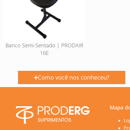
Banco Semi-Sentado | PRODAIR
16E
Como você nos conheceu?
Mapa do
Páginas
Lo
Pr