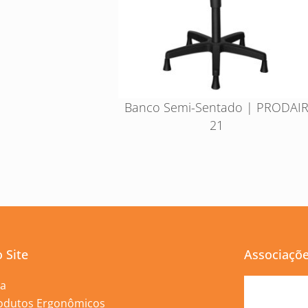
Banco Semi-Sentado | PRODAI
21
 Site
Associaçõ
ja
odutos Ergonômicos