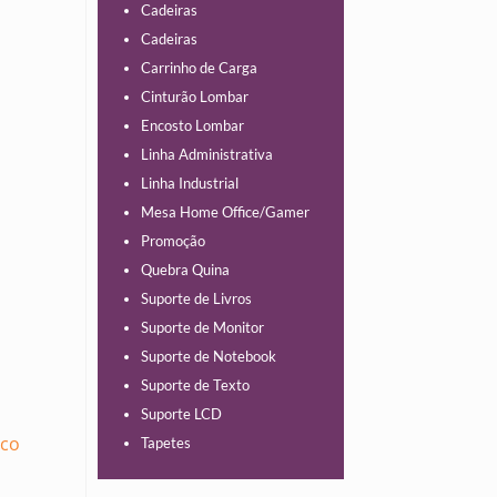
Cadeiras
Cadeiras
Carrinho de Carga
Cinturão Lombar
Encosto Lombar
Linha Administrativa
Linha Industrial
Mesa Home Office/Gamer
Promoção
Quebra Quina
Suporte de Livros
Suporte de Monitor
Suporte de Notebook
Suporte de Texto
Suporte LCD
co
Tapetes