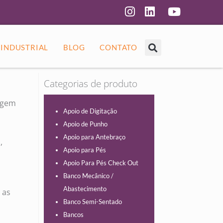
 INDUSTRIAL
BLOG
CONTATO
Categorias de produto
igem
Apoio de Digitação
Apoio de Punho
Apoio para Antebraço
,
Apoio para Pés
Apoio Para Pés Check Out
Banco Mecânico /
Abastecimento
 as
Banco Semi-Sentado
Bancos