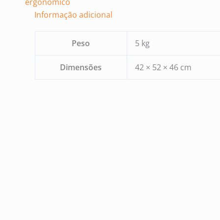
ergonômico
Informação adicional
Peso
5 kg
Dimensões
42 × 52 × 46 cm