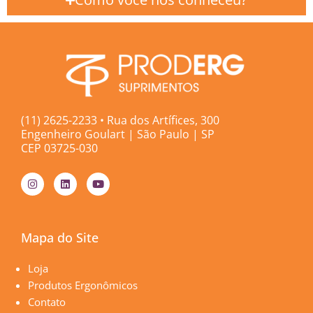
(11) 2625-2233 • Rua dos Artífices, 300
Engenheiro Goulart | São Paulo | SP
CEP 03725-030
I
L
Y
n
i
o
s
n
u
t
k
t
a
e
u
g
d
b
Mapa do Site
r
i
e
a
n
m
Páginas
Loja
Produtos Ergonômicos
Contato