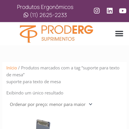
Ir
Produtos Ergonômicos
para
(11) 2625-2233
o
conteúdo
LINHA
LINHA 
Início
/ Produtos marcados com a tag “suporte para texto
de mesa”
suporte para texto de mesa
Exibindo um único resultado