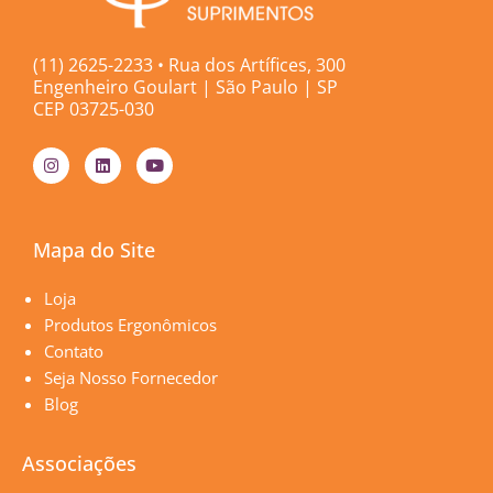
(11) 2625-2233 • Rua dos Artífices, 300
Engenheiro Goulart | São Paulo | SP
CEP 03725-030
I
L
Y
n
i
o
s
n
u
t
k
t
a
e
u
g
d
b
Mapa do Site
r
i
e
a
n
m
Páginas
Loja
Produtos Ergonômicos
Contato
Seja Nosso Fornecedor
Blog
Associações