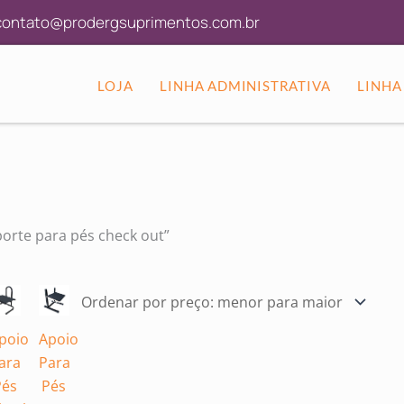
ado
ontato@prodergsuprimentos.com.br
LOJA
LINHA ADMINISTRATIVA
LINHA
orte para pés check out”
poio
Apoio
ara
Para
Pés
Pés