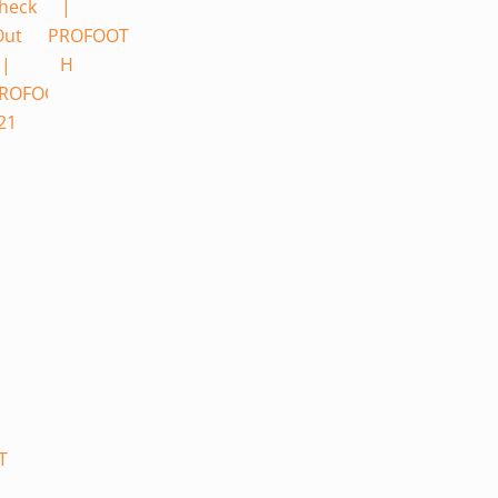
heck
|
Out
PROFOOT
|
H
T
ROFOOT
21
T