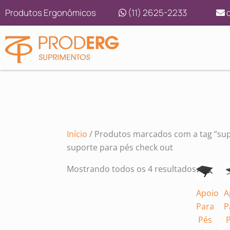
Ir
Classific
Produtos Ergonômicos
(11) 2625-2233
c
para
por
o
preço:
conteúdo
baixo
para
alto
Início
/ Produtos marcados com a tag “sup
suporte para pés check out
Mostrando todos os 4 resultados
Apoio
A
Para
P
Pés