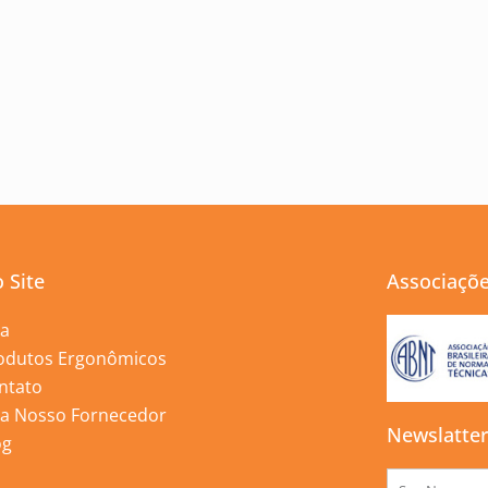
 Site
Associaçõ
ja
odutos Ergonômicos
ntato
ja Nosso Fornecedor
Newslatte
og
Nome