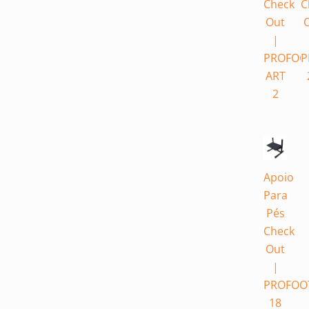
Check
C
Out
|
PROFOO
P
ART
2
Apoio
Para
Pés
Check
Out
|
PROFOO
18