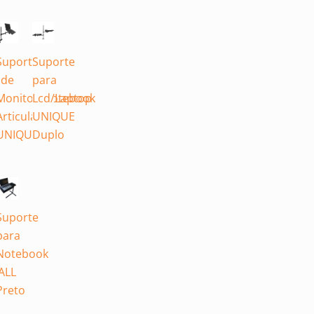
e
Suporte
Suporte
so
de
para
Monitor/Notebook
Lcd/Laptop
Articulado
UNIQUE
UNIQUE
Duplo
e
Suporte
para
ok
Notebook
ALL
Preto