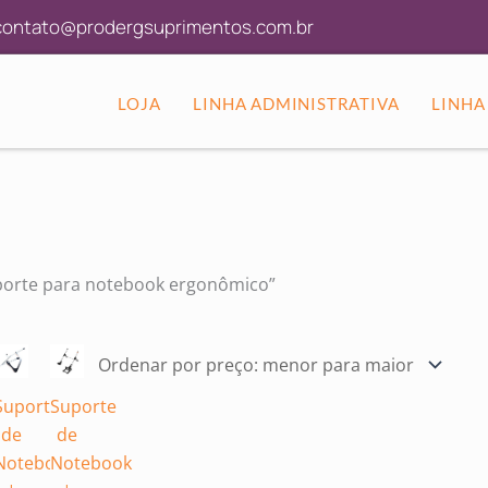
icado
ontato@prodergsuprimentos.com.br
LOJA
LINHA ADMINISTRATIVA
LINHA
porte para notebook ergonômico”
e
Suporte
Suporte
de
de
r
Notebook
Notebook