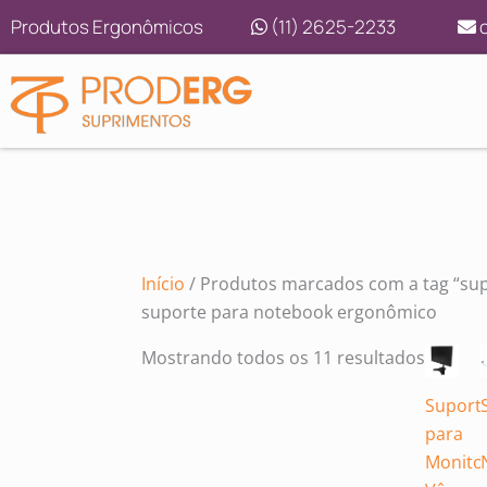
Ir
Classif
Produtos Ergonômicos
(11) 2625-2233
c
para
por
o
preço:
conteúdo
baixo
para
alto
Início
/ Produtos marcados com a tag “su
suporte para notebook ergonômico
Mostrando todos os 11 resultados
Suport
para
Monito