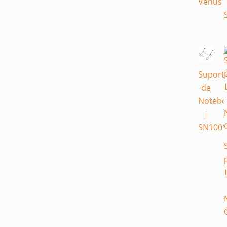
Vênus
Suport
de
Notebo
|
SN1001