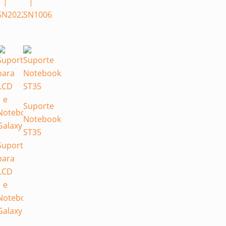
|
|
SN2022
SN1006
e
ok
Suporte
Notebook
ST35
Suporte
para
LCD
e
Notebook
Galaxy