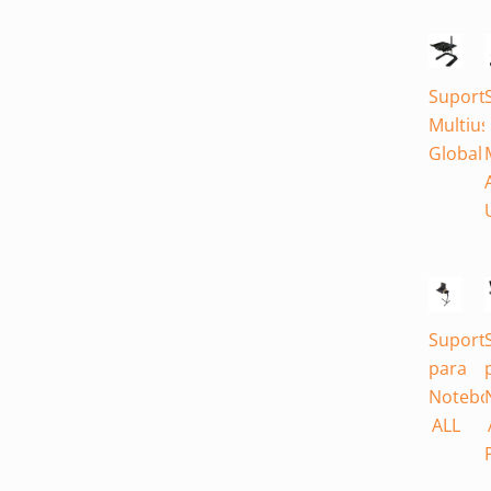
Suport
Multiu
Global
Suport
para
Notebo
ALL