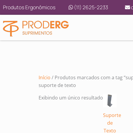
Ir
Produtos Ergonômicos
(11) 2625-2233
c
para
o
conteúdo
Início
/ Produtos marcados com a tag “sup
suporte de texto
Exibindo um único resultado
Suporte
de
Texto