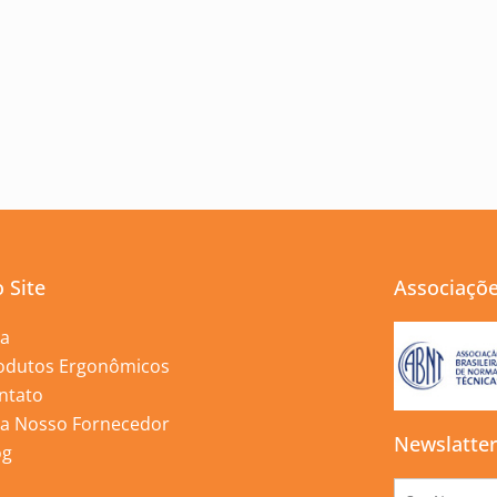
 Site
Associaçõ
ja
odutos Ergonômicos
ntato
ja Nosso Fornecedor
Newslatte
og
Nome