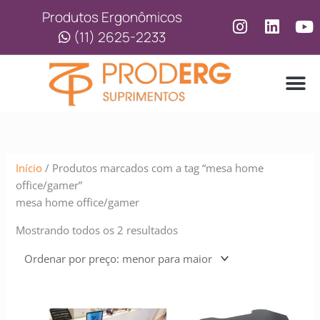
Ir
Classificado
Produtos Ergonômicos
para
por
(11) 2625-2233
o
preço:
conteúdo
baixo
para
alto
LINHA
LINHA 
Início
/ Produtos marcados com a tag “mesa home
office/gamer”
mesa home office/gamer
Mostrando todos os 2 resultados