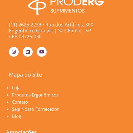
(11) 2625-2233 • Rua dos Artífices, 300
Engenheiro Goulart | São Paulo | SP
CEP 03725-030
I
L
Y
n
i
o
s
n
u
t
k
t
a
e
u
g
d
b
Mapa do Site
r
i
e
a
n
m
Páginas
Loja
Produtos Ergonômicos
Contato
Seja Nosso Fornecedor
Blog
Associações