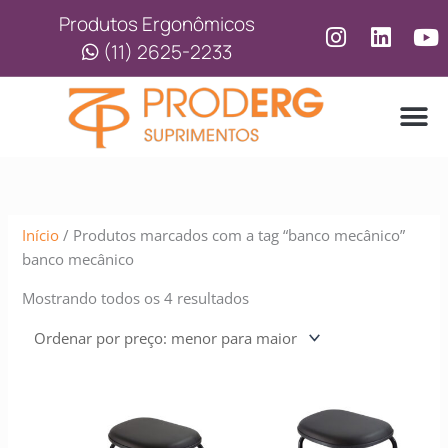
Ir
Classificado
Produtos Ergonômicos
para
por
(11) 2625-2233
o
preço:
conteúdo
baixo
para
alto
LINHA
LINHA 
Início
/ Produtos marcados com a tag “banco mecânico”
banco mecânico
Mostrando todos os 4 resultados