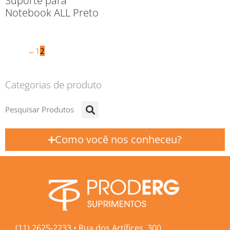
Suporte para
Notebook ALL Preto
←
1
2
Categorias de produto
Pesquisar Produtos
Como você nos conheceu?
(11) 2625-2233 • Rua dos Artífices, 300