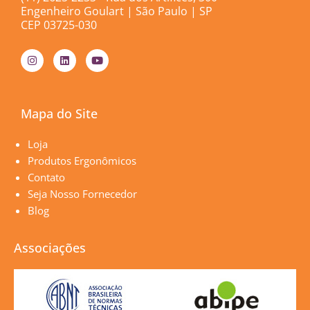
Engenheiro Goulart | São Paulo | SP
CEP 03725-030
I
L
Y
n
i
o
s
n
u
t
k
t
a
e
u
g
d
b
Mapa do Site
r
i
e
a
n
m
Páginas
Loja
Produtos Ergonômicos
Contato
Seja Nosso Fornecedor
Blog
Associações